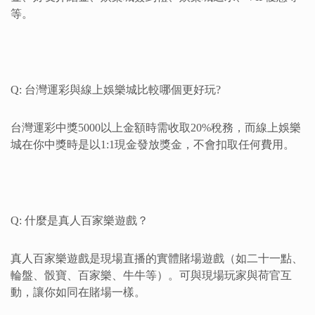
等。
Q: 台灣運彩與線上娛樂城比較哪個更好玩?
台灣運彩中獎5000以上金額時需收取20%稅務，而線上娛樂
城在你中獎時是以1:1現金發放獎金，不會扣取任何費用。
Q: 什麼是真人百家樂遊戲？
真人百家樂遊戲是現場直播的實體賭場遊戲（如二十一點、
輪盤、骰寶、百家樂、牛牛等）。可與現場玩家與荷官互
動，讓你如同在賭場一樣。