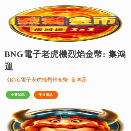
BNG電子老虎機烈焰金幣: 集鴻
運
《
BNG電子老虎機烈焰金幣: 集鴻運
免費試玩
更多資訊