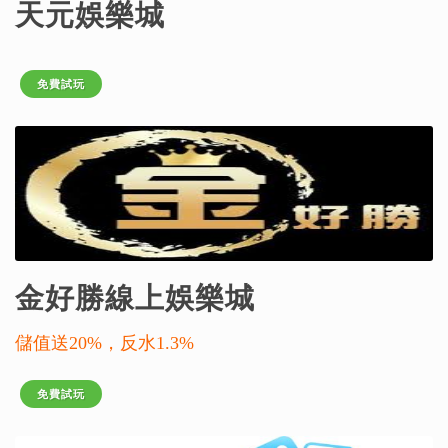
天元娛樂城
免費試玩
金好勝線上娛樂城
儲值送20%，反水1.3%
免費試玩