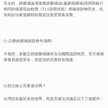
安全的，娛樂城論壇推薦娛樂城(如:贏家娛樂城)採用與銀行
相同的保護現金軟體《TLS加密技術》來確保財物安全，也
有助於玩家遊戲時財務資訊免受黑客攻擊。
Q: 註冊娛樂城個資會外洩嗎?
不會的，多數正經娛樂城擁有合法國際認證執照，官方會確
保會員個資安全，並提供的完善技術保護。
Q:投注線上百家違法嗎？
台灣目前處於灰色地帶，而是否違法須滿足以下三個要件：