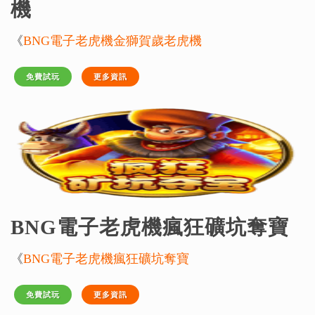
機
《
BNG電子老虎機金獅賀歲老虎機
免費試玩
更多資訊
BNG電子老虎機瘋狂礦坑奪寶
《
BNG電子老虎機瘋狂礦坑奪寶
免費試玩
更多資訊