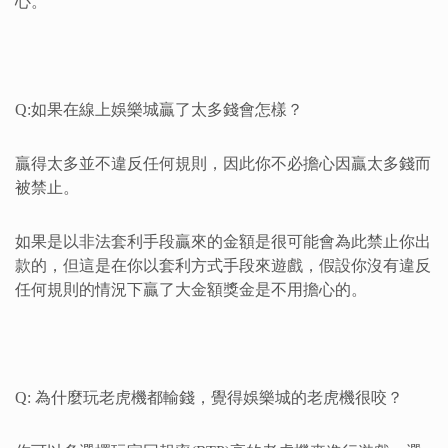
心。
Q:如果在線上娛樂城贏了太多錢會怎樣？
贏得太多並不違反任何規則，因此你不必擔心因贏太多錢而
被禁止。
如果是以非法套利手段贏來的金額是很可能會為此禁止你出
款的，但這是在你以套利方式手段來遊戲，假設你沒有違反
任何規則的情況下贏了大金額獎金是不用擔心的。
Q: 為什麼玩老虎機都輸錢，覺得娛樂城的老虎機很咬？