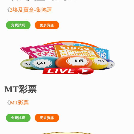
《
3埃及寶盒-集鴻運
免費試玩
更多資訊
MT彩票
《
MT彩票
免費試玩
更多資訊