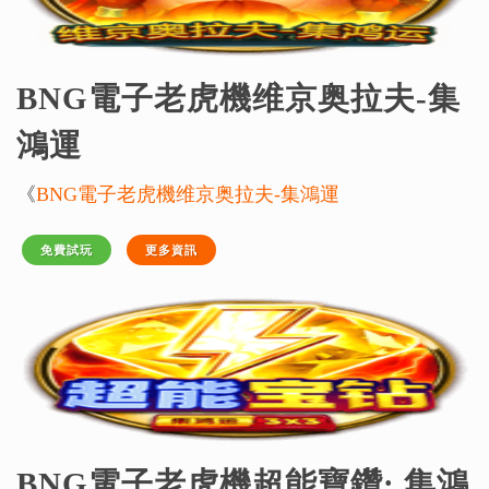
BNG電子老虎機维京奥拉夫-集
鴻運
《
BNG電子老虎機维京奥拉夫-集鴻運
免費試玩
更多資訊
BNG電子老虎機超能寶鑽: 集鴻