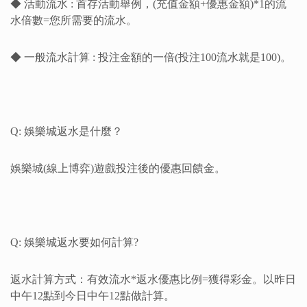
◆ 活動流水 : 首存活動舉例，(充值金額+優惠金額)*1的流
水倍數=您所需要的流水。
◆ 一般流水計算 : 投注金額的一倍(投注100流水就是100)。
Q: 娛樂城返水是什麼？
娛樂城(線上博弈)遊戲投注後的優惠回饋金。
Q: 娛樂城返水要如何計算?
返水計算方式：有效流水*返水優惠比例=獲得彩金。以昨日
中午12點到今日中午12點做計算。