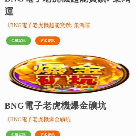
運
《
BNG電子老虎機超能寶鑽: 集鴻運
免費試玩
更多資訊
BNG電子老虎機爆金礦坑
《
BNG電子老虎機爆金礦坑
免費試玩
更多資訊