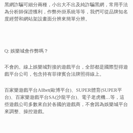
黑網詐騙可細分兩種，小出大不出及純詐騙黑網，常用手法
為分析師保證獲利，作弊外掛系統等等，我們可從品牌知名
度經營和網站架設畫面分辨來簡單分辨。
Q: 娛樂城會作弊嗎？
不會的。線上娛樂城對接的遊戲平台，全部都是國際型得遊
戲平台公司，包含持有菲律賓合法牌照得線上。
百家樂遊戲平台Allbet(歐博平台)、SUPER體育(SUPER平
台)、百家樂遊戲平台SA(沙龍平台)、電子老虎機…等，這
些遊戲公司多數來自於各國的遊戲商，不會因為娛樂城平台
來調整、操控遊戲。