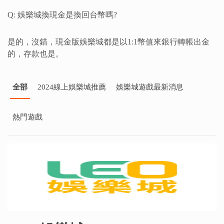
Q: 娛樂城換現金是換回台幣嗎?
是的，沒錯，現金版娛樂城都是以1:1幣值來銀行轉帳出金
的，存款也是。
全部
2024線上娛樂城推薦
娛樂城遊戲最新消息
熱門遊戲