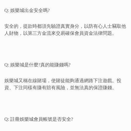
Q: 娛樂城出金安全嗎?
安全的，提款時都須先驗證真實身分，以防有心人士竊取他
人財物，以第三方金流來交易確保會員資金法律問題。
Q: 娛樂城是什麼?真的能賺錢嗎?
娛樂城又稱在線賭場，使賭徒能夠通過網路下注遊戲。投
資、下注同樣有賺有賠有風險，並無法真的保證賺錢。
Q: 註冊娛樂城會員帳號是否安全?