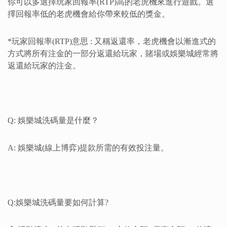
你可以多選擇玩家回報率(RTP)高的老虎機來進行遊戲。選
擇回報率低的老虎機會給你帶來較低的獎金。
*玩家回報率(RTP)意思 : 又稱返還率，老虎機會以漸進式的
方式將所有注金的一部分返還給玩家，賭場或娛樂城經常將
返還給玩家的注金。
Q: 娛樂城洗碼量是什麼？
A: 娛樂城(線上博弈)提款所需的有效投注量。
Q:娛樂城洗碼量要如何計算?