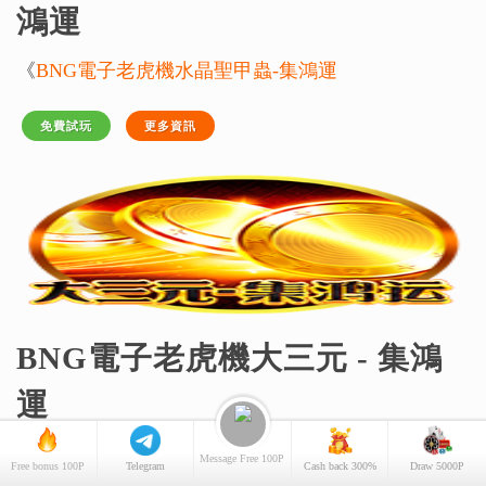
鴻運
《
BNG電子老虎機水晶聖甲蟲-集鴻運
免費試玩
更多資訊
BNG電子老虎機大三元 - 集鴻
運
《
BNG電子老虎機大三元 - 集鴻運
Message Free 100P
Free bonus 100P
Telegram
Cash back 300%
Draw 5000P