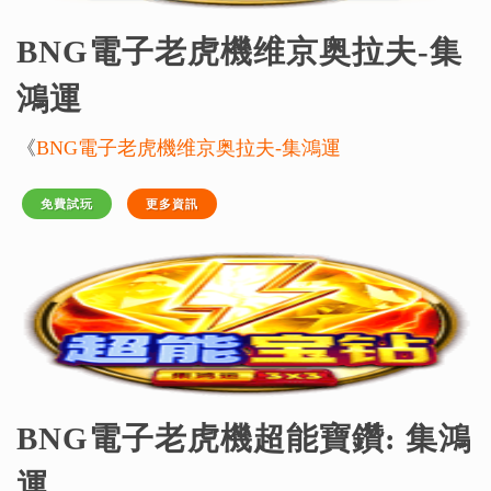
BNG電子老虎機维京奥拉夫-集
鴻運
《
BNG電子老虎機维京奥拉夫-集鴻運
免費試玩
更多資訊
BNG電子老虎機超能寶鑽: 集鴻
運