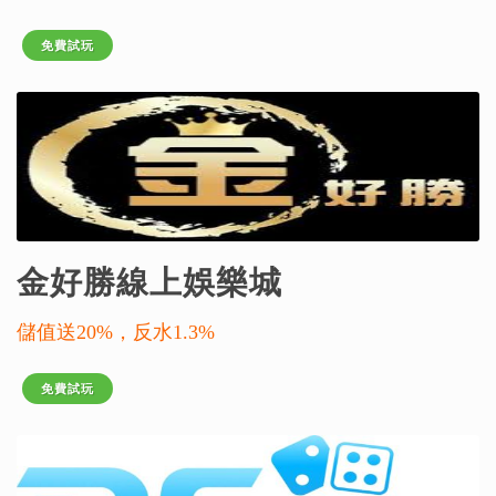
免費試玩
金好勝線上娛樂城
儲值送20%，反水1.3%
免費試玩