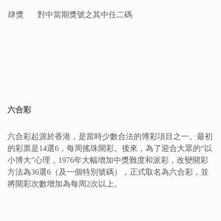
肆獎
對中當期獎號之其中任二碼
六合彩
六合彩起源於香港，是當時少數合法的博彩項目之一。最初
的彩票是14選6，每周搖珠開彩。後來，為了迎合大眾的“以
小博大”心理，1976年大幅增加中獎難度和派彩，改變開彩
方法為36選6（及一個特別號碼），正式取名為六合彩，並
將開彩次數增加為每周2次以上。