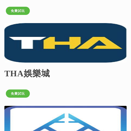
免費試玩
THA娛樂城
免費試玩