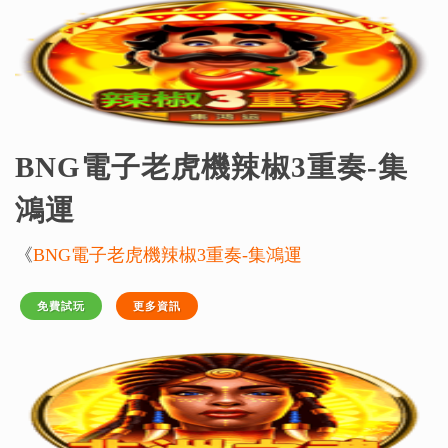
BNG電子老虎機辣椒3重奏-集
鴻運
《
BNG電子老虎機辣椒3重奏-集鴻運
免費試玩
更多資訊