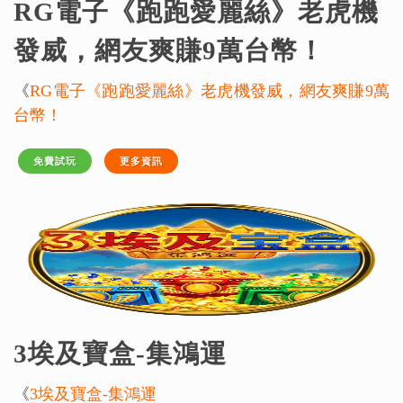
RG電子《跑跑愛麗絲》老虎機
發威，網友爽賺9萬台幣！
《
RG電子《跑跑愛麗絲》老虎機發威，網友爽賺9萬
台幣！
免費試玩
更多資訊
3埃及寶盒-集鴻運
《
3埃及寶盒-集鴻運