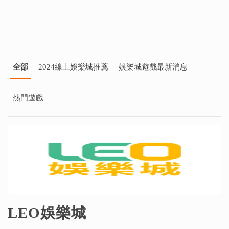
全部
2024線上娛樂城推薦
娛樂城遊戲最新消息
熱門遊戲
LEO娛樂城