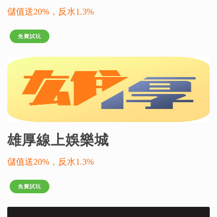
儲值送20%，反水1.3%
免費試玩
雄厚線上娛樂城
儲值送20%，反水1.3%
免費試玩