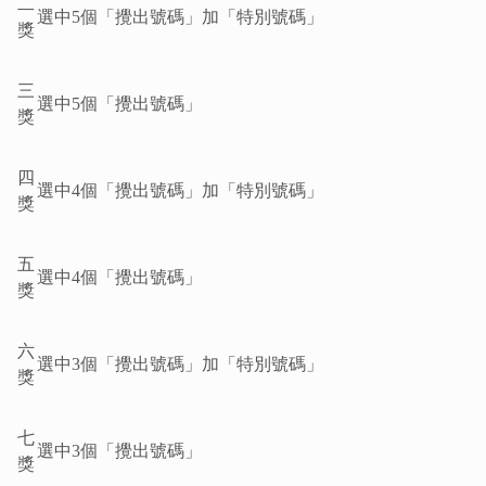
二
選中5個「攪出號碼」加「特別號碼」
獎
三
選中5個「攪出號碼」
獎
四
選中4個「攪出號碼」加「特別號碼」
獎
五
選中4個「攪出號碼」
獎
六
選中3個「攪出號碼」加「特別號碼」
獎
七
選中3個「攪出號碼」
獎