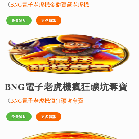
《
BNG電子老虎機金獅賀歲老虎機
免費試玩
更多資訊
BNG電子老虎機瘋狂礦坑奪寶
《
BNG電子老虎機瘋狂礦坑奪寶
免費試玩
更多資訊