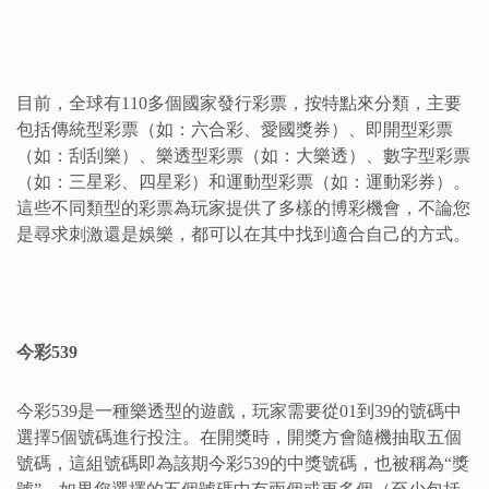
目前，全球有110多個國家發行彩票，按特點來分類，主要
包括傳統型彩票（如：六合彩、愛國獎券）、即開型彩票
（如：刮刮樂）、樂透型彩票（如：大樂透）、數字型彩票
（如：三星彩、四星彩）和運動型彩票（如：運動彩券）。
這些不同類型的彩票為玩家提供了多樣的博彩機會，不論您
是尋求刺激還是娛樂，都可以在其中找到適合自己的方式。
今彩539
今彩539是一種樂透型的遊戲，玩家需要從01到39的號碼中
選擇5個號碼進行投注。在開獎時，開獎方會隨機抽取五個
號碼，這組號碼即為該期今彩539的中獎號碼，也被稱為“獎