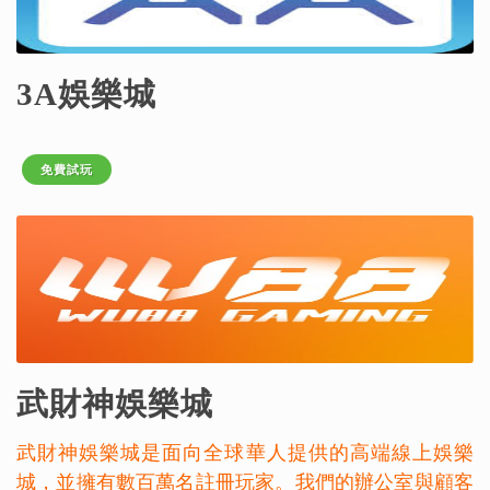
3A娛樂城
免費試玩
武財神娛樂城
武財神娛樂城是面向全球華人提供的高端線上娛樂
城，並擁有數百萬名註冊玩家。我們的辦公室與顧客