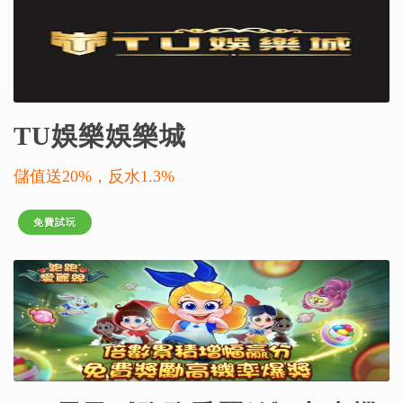
TU娛樂娛樂城
儲值送20%，反水1.3%
免費試玩