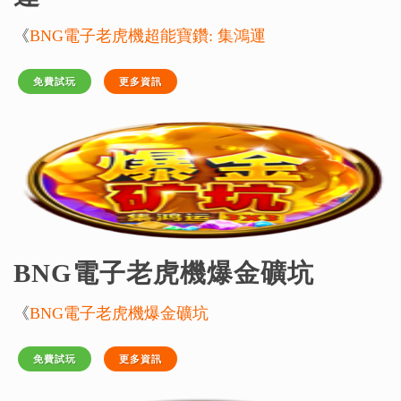
《
BNG電子老虎機超能寶鑽: 集鴻運
免費試玩
更多資訊
BNG電子老虎機爆金礦坑
《
BNG電子老虎機爆金礦坑
免費試玩
更多資訊