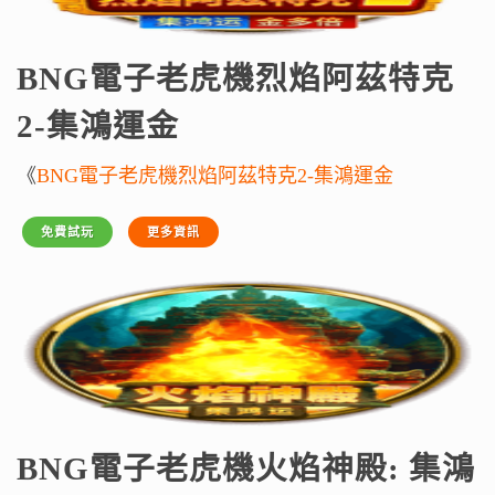
BNG電子老虎機烈焰阿茲特克
2-集鴻運金
《
BNG電子老虎機烈焰阿茲特克2-集鴻運金
免費試玩
更多資訊
BNG電子老虎機火焰神殿: 集鴻