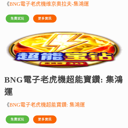
《
BNG電子老虎機维京奥拉夫-集鴻運
免費試玩
更多資訊
BNG電子老虎機超能寶鑽: 集鴻
運
《
BNG電子老虎機超能寶鑽: 集鴻運
免費試玩
更多資訊