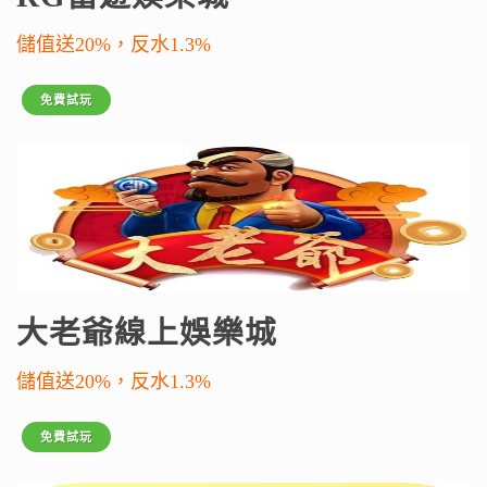
儲值送20%，反水1.3%
免費試玩
大老爺線上娛樂城
儲值送20%，反水1.3%
免費試玩