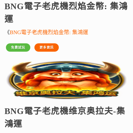
BNG電子老虎機烈焰金幣: 集鴻
運
《
BNG電子老虎機烈焰金幣: 集鴻運
免費試玩
更多資訊
BNG電子老虎機维京奥拉夫-集
鴻運