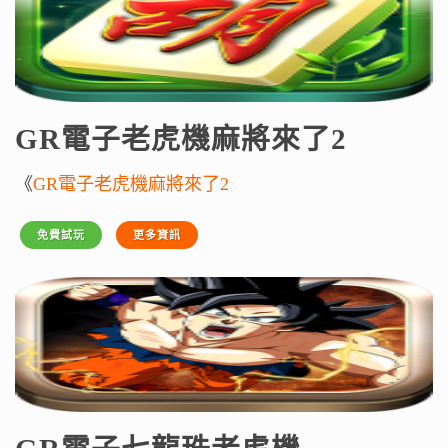
GR電子老虎機麻將來了2
《
GR電子老虎機麻將來了2
免費試玩
更多資訊