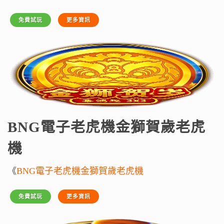
免費試玩
更多資訊
BNG電子老虎機金獅賀歲老虎
機
《
BNG電子老虎機金獅賀歲老虎機
免費試玩
更多資訊