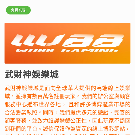
免費試玩
武財神娛樂城
武財神娛樂城是面向全球華人提供的高端線上娛樂
城，並擁有數百萬名註冊玩家。我們的辦公室與顧客
服務中心遍布世界各地， 且和許多博弈產業市場的
合法營業執照。同時，我們提供多元的遊戲、完善的
顧客服務，並致力維護遊戲公正性，因此玩家不斷回
到我們的平台。誠信保證作為資深的線上博彩網站，