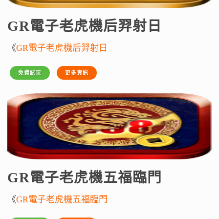
GR電子老虎機后羿射日
《
GR電子老虎機后羿射日
免費試玩
更多資訊
GR電子老虎機五福臨門
《
GR電子老虎機五福臨門