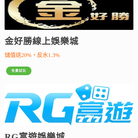
金好勝線上娛樂城
儲值送20%，反水1.3%
免費試玩
RG富遊娛樂城