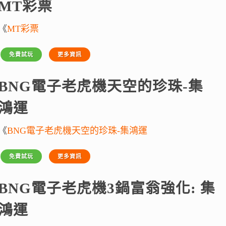
MT彩票
《
MT彩票
免費試玩
更多資訊
BNG電子老虎機天空的珍珠-集
鴻運
《
BNG電子老虎機天空的珍珠-集鴻運
免費試玩
更多資訊
BNG電子老虎機3鍋富翁強化: 集
鴻運