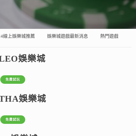
024線上娛樂城推薦
娛樂城遊戲最新消息
熱門遊戲
LEO娛樂城
免費試玩
THA娛樂城
免費試玩