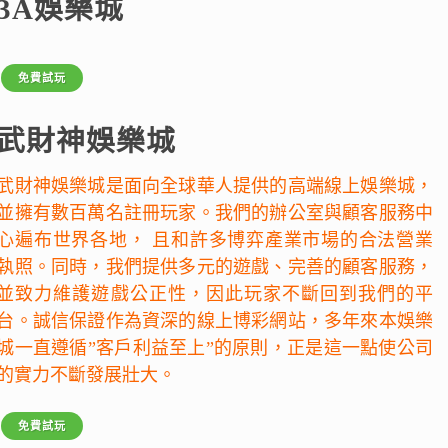
3A娛樂城
免費試玩
武財神娛樂城
武財神娛樂城是面向全球華人提供的高端線上娛樂城，
並擁有數百萬名註冊玩家。我們的辦公室與顧客服務中
心遍布世界各地， 且和許多博弈產業市場的合法營業
執照。同時，我們提供多元的遊戲、完善的顧客服務，
並致力維護遊戲公正性，因此玩家不斷回到我們的平
台。誠信保證作為資深的線上博彩網站，多年來本娛樂
城一直遵循”客戶利益至上”的原則，正是這一點使公司
的實力不斷發展壯大。
免費試玩