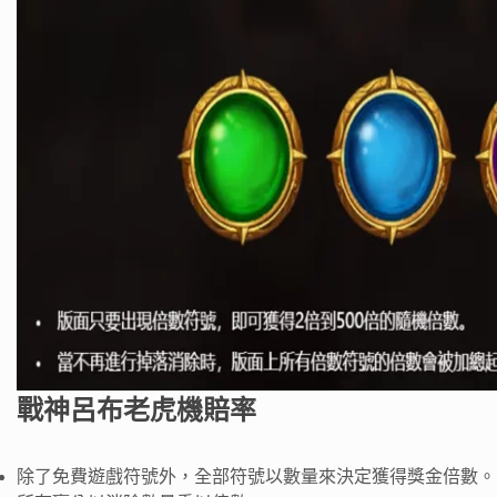
戰神呂布老虎機賠率
除了免費遊戲符號外，全部符號以數量來決定獲得獎金倍數。