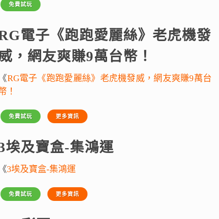
免費試玩
RG電子《跑跑愛麗絲》老虎機發
威，網友爽賺9萬台幣！
《
RG電子《跑跑愛麗絲》老虎機發威，網友爽賺9萬台
幣！
免費試玩
更多資訊
3埃及寶盒-集鴻運
《
3埃及寶盒-集鴻運
免費試玩
更多資訊