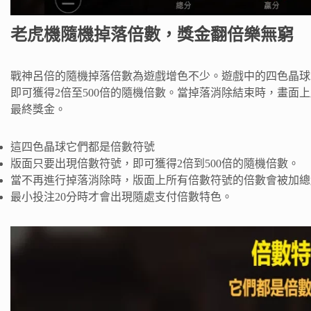
老虎機隨機掉落倍數，獎金翻倍樂無窮
戰神呂倍的隨機掉落倍數為遊戲增色不少。遊戲中的四色晶球
即可獲得2倍至500倍的隨機倍數。當掉落消除結束時，畫面
最終獎金。
這四色晶球它們都是倍數符號
版面只要出現倍數符號，即可獲得2倍到500倍的隨機倍數。
當不再進行掉落消除時，版面上所有倍數符號的倍數會被加總
最小投注20分時才會出現隨處支付倍數特色。