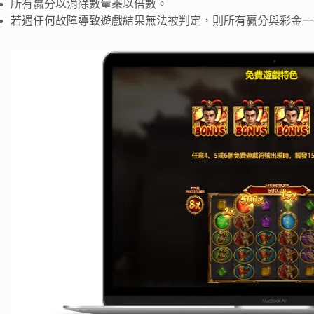
所有贏分以消除數量乘以倍數。
若遇任何故障導致遊戲結果無法被判定，則所有贏分與彩金一