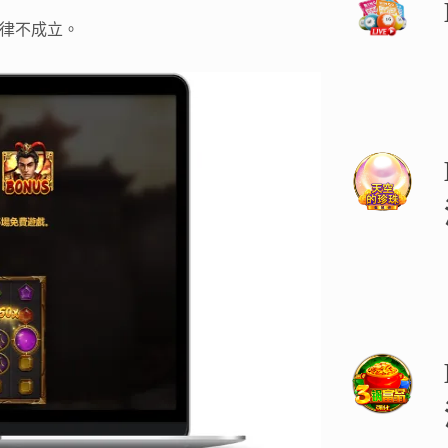
律不成立。