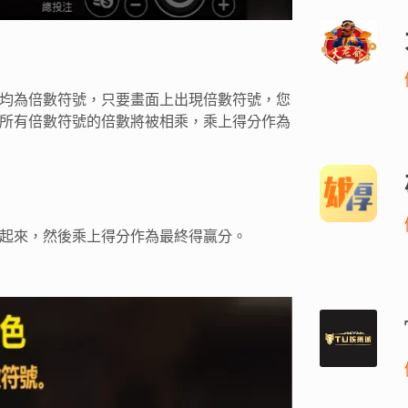
均為倍數符號，只要畫面上出現倍數符號，您
上所有倍數符號的倍數將被相乘，乘上得分作為
起來，然後乘上得分作為最終得贏分。