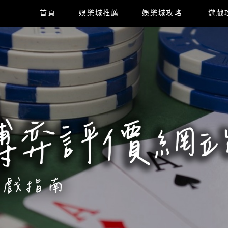
首頁
娛樂城推薦
娛樂城攻略
遊戲