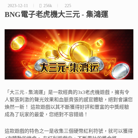
2023-12-11
256k
225
BNG電子老虎機大三元 - 集鴻運
「大三元 - 集鴻運」是一款經典的3x3老虎機遊戲，擁有令
人緊張刺激的聲光效果和血脈賁張的感官體驗，絕對會讓您
煥然一新！ 這款遊戲以其不斷獲得好評和豐富的中獎經驗
成為了玩家的最愛，您絕對不容錯過！
這款遊戲的特色之一是收集三個硬幣紅利符號，就可以獲得