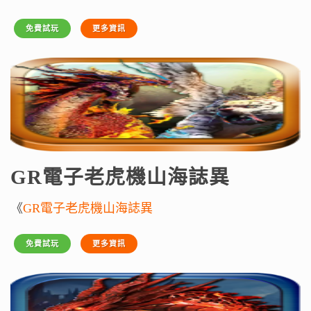
免費試玩
更多資訊
GR電子老虎機山海誌異
《
GR電子老虎機山海誌異
免費試玩
更多資訊