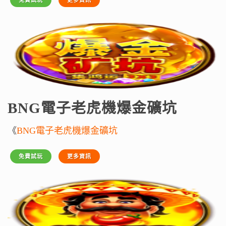
免費試玩
更多資訊
BNG電子老虎機爆金礦坑
《
BNG電子老虎機爆金礦坑
免費試玩
更多資訊