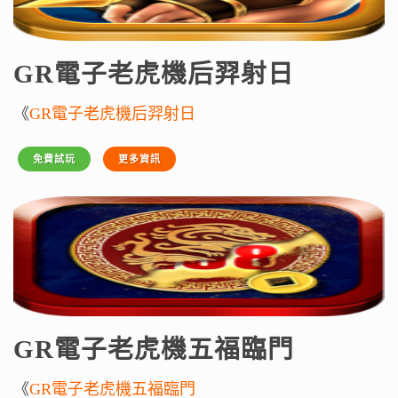
GR電子老虎機后羿射日
《
GR電子老虎機后羿射日
免費試玩
更多資訊
GR電子老虎機五福臨門
《
GR電子老虎機五福臨門