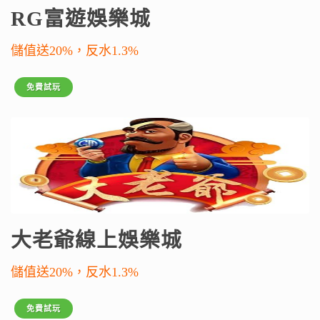
RG富遊娛樂城
儲值送20%，反水1.3%
免費試玩
大老爺線上娛樂城
儲值送20%，反水1.3%
免費試玩