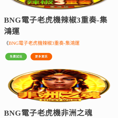
BNG電子老虎機辣椒3重奏-集
鴻運
《
BNG電子老虎機辣椒3重奏-集鴻運
免費試玩
更多資訊
BNG電子老虎機非洲之魂