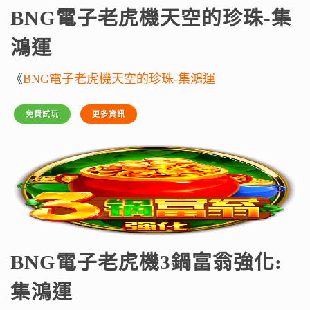
BNG電子老虎機天空的珍珠-集
鴻運
《
BNG電子老虎機天空的珍珠-集鴻運
免費試玩
更多資訊
BNG電子老虎機3鍋富翁強化:
集鴻運