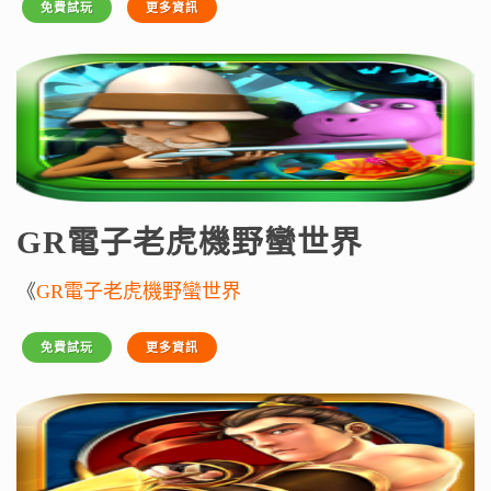
免費試玩
更多資訊
GR電子老虎機野蠻世界
《
GR電子老虎機野蠻世界
免費試玩
更多資訊