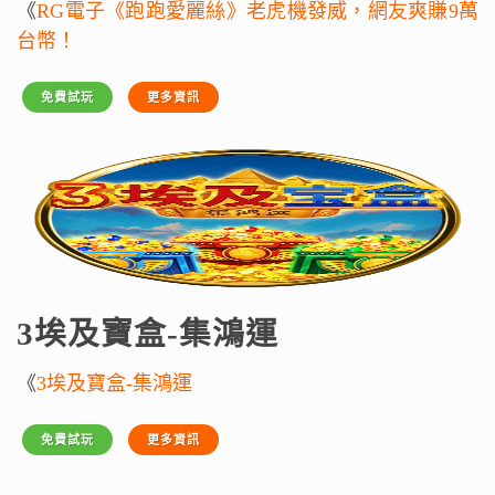
《
RG電子《跑跑愛麗絲》老虎機發威，網友爽賺9萬
台幣！
免費試玩
更多資訊
3埃及寶盒-集鴻運
《
3埃及寶盒-集鴻運
免費試玩
更多資訊