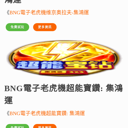
《
BNG電子老虎機维京奥拉夫-集鴻運
免費試玩
更多資訊
BNG電子老虎機超能寶鑽: 集鴻
運
《
BNG電子老虎機超能寶鑽: 集鴻運