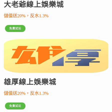
大老爺線上娛樂城
儲值送20%，反水1.3%
免費試玩
雄厚線上娛樂城
儲值送20%，反水1.3%
免費試玩