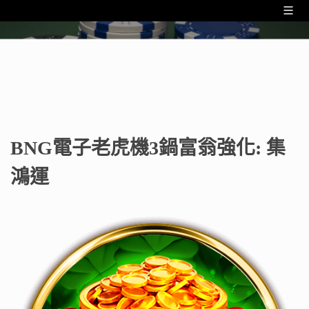
BNG電子老虎機3鍋富翁強化: 集
鴻運