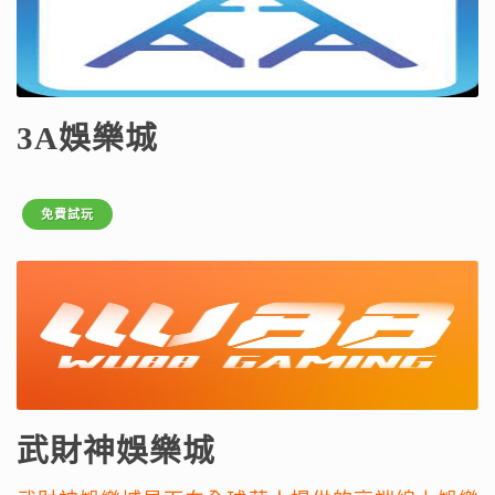
3A娛樂城
免費試玩
武財神娛樂城