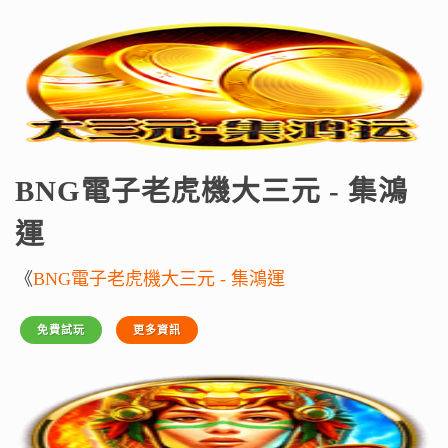
鴻運
《
BNG電子老虎機水晶聖甲蟲-集鴻運
免費試玩
更多資訊
BNG電子老虎機大三元 - 集鴻
運
《
BNG電子老虎機大三元 - 集鴻運