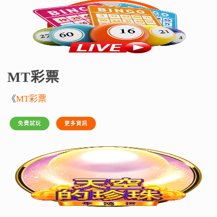
《
3埃及寶盒-集鴻運
免費試玩
更多資訊
MT彩票
《
MT彩票
免費試玩
更多資訊