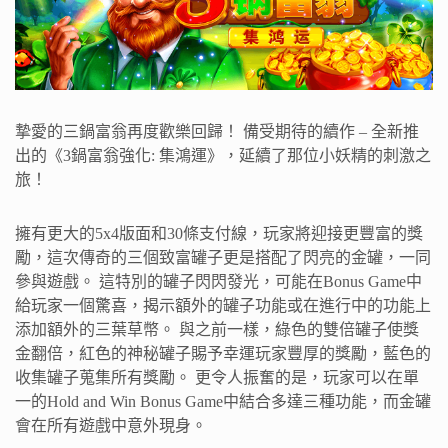
摯愛的三鍋富翁再度歡樂回歸！ 備受期待的續作 – 全新推
出的《3鍋富翁強化: 集鴻運》，延續了那位小妖精的刺激之
旅！
擁有更大的5x4版面和30條支付線，玩家將迎接更豐富的獎
勵，這次傳奇的三個致富罐子更是搭配了閃亮的金罐，一同
參與遊戲。 這特別的罐子閃閃發光，可能在Bonus Game中
給玩家一個驚喜，揭示額外的罐子功能或在進行中的功能上
添加額外的三葉草幣。 與之前一樣，綠色的雙倍罐子使獎
金翻倍，紅色的神秘罐子賜予幸運玩家豐厚的獎勵，藍色的
收集罐子蒐集所有獎勵。 更令人振奮的是，玩家可以在單
一的Hold and Win Bonus Game中結合多達三種功能，而金罐
會在所有遊戲中意外現身。