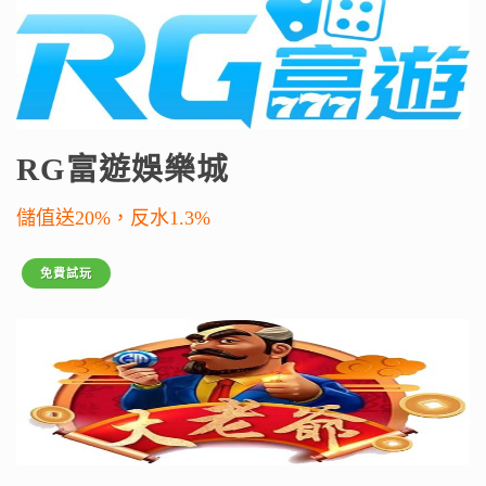
RG富遊娛樂城
儲值送20%，反水1.3%
免費試玩