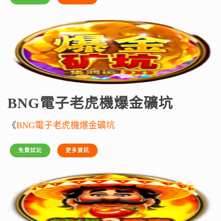
運
《
BNG電子老虎機超能寶鑽: 集鴻運
免費試玩
更多資訊
BNG電子老虎機爆金礦坑
《
BNG電子老虎機爆金礦坑
免費試玩
更多資訊