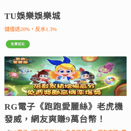
TU娛樂娛樂城
儲值送20%，反水1.3%
免費試玩