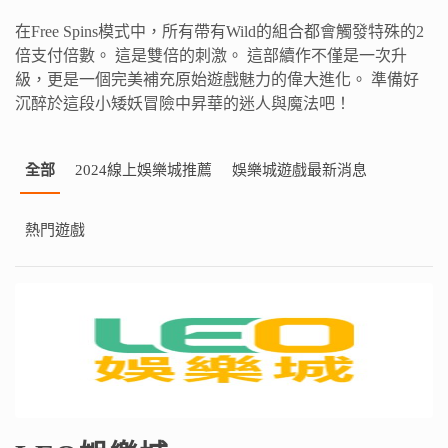
在Free Spins模式中，所有帶有Wild的組合都會觸發特殊的2
倍支付倍數。 這是雙倍的刺激。 這部續作不僅是一次升
級，更是一個完美補充原始遊戲魅力的偉大進化。 準備好
沉醉於這段小矮妖冒險中昇華的迷人與魔法吧！
全部
2024線上娛樂城推薦
娛樂城遊戲最新消息
熱門遊戲