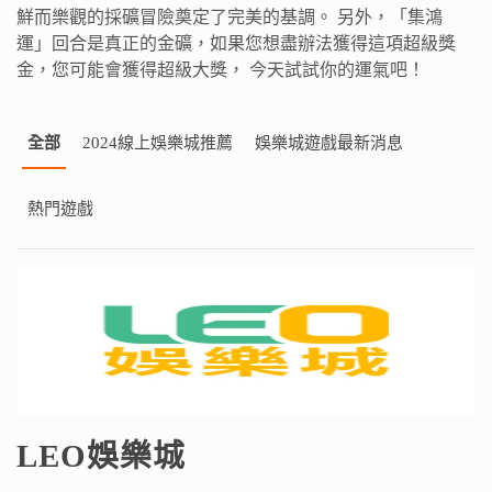
鮮而樂觀的採礦冒險奠定了完美的基調。 另外，「集鴻
運」回合是真正的金礦，如果您想盡辦法獲得這項超級獎
金，您可能會獲得超級大獎， 今天試試你的運氣吧！
全部
2024線上娛樂城推薦
娛樂城遊戲最新消息
熱門遊戲
LEO娛樂城