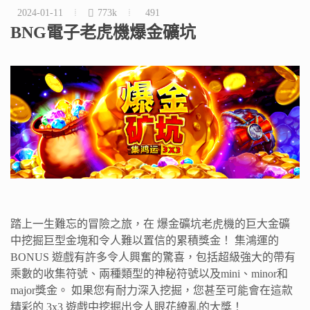
2024-01-11
773k
491
BNG電子老虎機爆金礦坑
踏上一生難忘的冒險之旅，在 爆金礦坑老虎機的巨大金礦
中挖掘巨型金塊和令人難以置信的累積獎金！ 集鴻運的
BONUS 遊戲有許多令人興奮的驚喜，包括超級強大的帶有
乘數的收集符號、兩種類型的神秘符號以及mini、minor和
major獎金。 如果您有耐力深入挖掘，您甚至可能會在這款
精彩的 3x3 遊戲中挖掘出令人眼花繚亂的大獎！