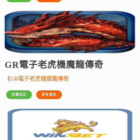
GR電子老虎機魔龍傳奇
《
GR電子老虎機魔龍傳奇
免費試玩
更多資訊