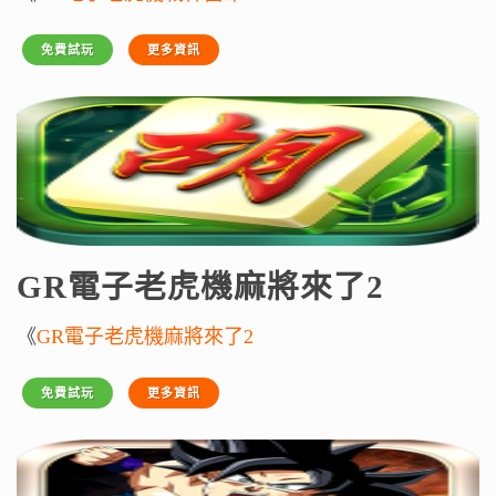
免費試玩
更多資訊
GR電子老虎機麻將來了2
《
GR電子老虎機麻將來了2
免費試玩
更多資訊