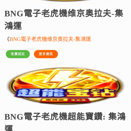
BNG電子老虎機维京奥拉夫-集
鴻運
《
BNG電子老虎機维京奥拉夫-集鴻運
免費試玩
更多資訊
BNG電子老虎機超能寶鑽: 集鴻
運