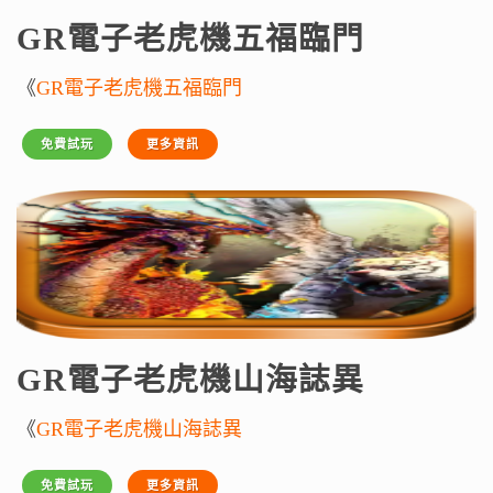
GR電子老虎機五福臨門
《
GR電子老虎機五福臨門
免費試玩
更多資訊
GR電子老虎機山海誌異
《
GR電子老虎機山海誌異
免費試玩
更多資訊