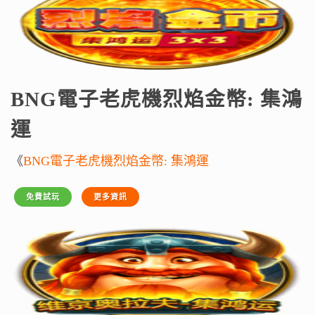
BNG電子老虎機烈焰金幣: 集鴻
運
《
BNG電子老虎機烈焰金幣: 集鴻運
免費試玩
更多資訊