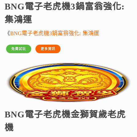
BNG電子老虎機3鍋富翁強化:
集鴻運
《
BNG電子老虎機3鍋富翁強化: 集鴻運
免費試玩
更多資訊
BNG電子老虎機金獅賀歲老虎
機