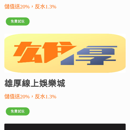
儲值送20%，反水1.3%
免費試玩
雄厚線上娛樂城
儲值送20%，反水1.3%
免費試玩