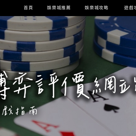
首頁
娛樂城推薦
娛樂城攻略
遊戲