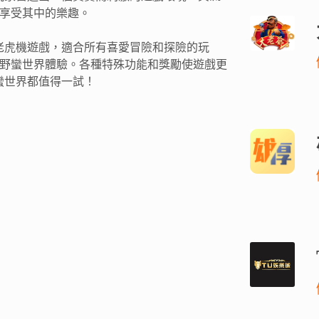
享受其中的樂趣。
老虎機遊戲，適合所有喜愛冒險和探險的玩
野蠻世界體驗。各種特殊功能和獎勵使遊戲更
蠻世界都值得一試！