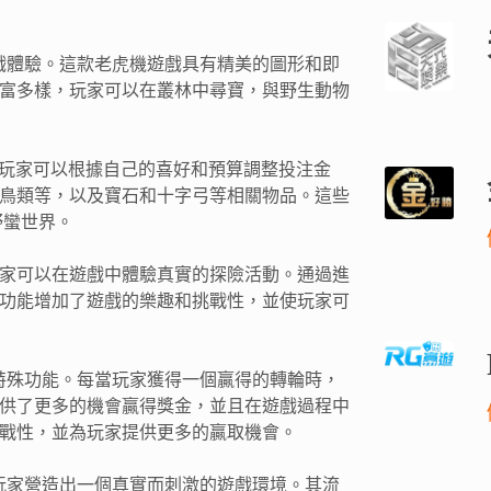
戲體驗。這款老虎機遊戲具有精美的圖形和即
富多樣，玩家可以在叢林中尋寶，與野生動物
，玩家可以根據自己的喜好和預算調整投注金
鳥類等，以及寶石和十字弓等相關物品。這些
野蠻世界。
家可以在遊戲中體驗真實的探險活動。通過進
功能增加了遊戲的樂趣和挑戰性，並使玩家可
特殊功能。每當玩家獲得一個贏得的轉輪時，
供了更多的機會贏得獎金，並且在遊戲過程中
戰性，並為玩家提供更多的贏取機會。
玩家營造出一個真實而刺激的遊戲環境。其流