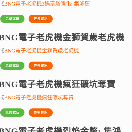
《
BNG電子老虎機3鍋富翁強化: 集鴻運
免費試玩
更多資訊
BNG電子老虎機金獅賀歲老虎機
《
BNG電子老虎機金獅賀歲老虎機
免費試玩
更多資訊
BNG電子老虎機瘋狂礦坑奪寶
《
BNG電子老虎機瘋狂礦坑奪寶
免費試玩
更多資訊
BNG電子老虎機烈焰金幣: 集鴻