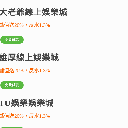
大老爺線上娛樂城
儲值送20%，反水1.3%
免費試玩
雄厚線上娛樂城
儲值送20%，反水1.3%
免費試玩
TU娛樂娛樂城
儲值送20%，反水1.3%