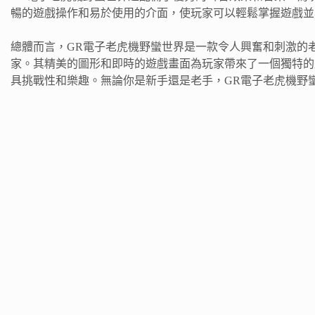
暢的遊戲操作和易於使用的介面，使玩家可以輕鬆掌握遊戲並
總體而言，GR電子老虎機野蠻世界是一款令人興奮和刺激的
家。其精美的圖形和即時的遊戲畫面為玩家帶來了一個獨特的
具挑戰性和樂趣。無論你是新手還是老手，GR電子老虎機野