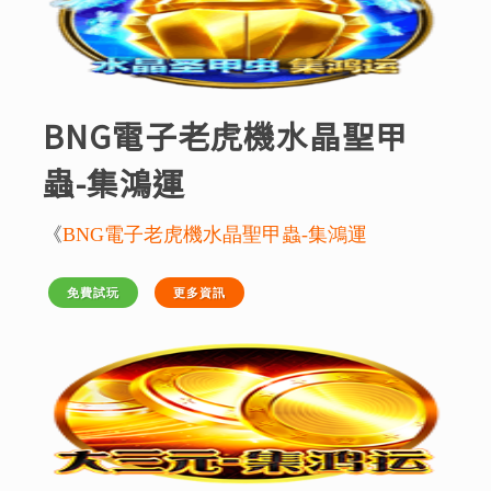
BNG電子老虎機水晶聖甲
蟲-集鴻運
《
BNG電子老虎機水晶聖甲蟲-集鴻運
免費試玩
更多資訊