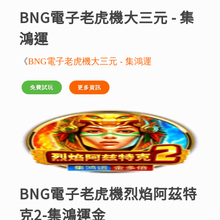
BNG電子老虎機大三元 - 集
鴻運
《
BNG電子老虎機大三元 - 集鴻運
免費試玩
更多資訊
BNG電子老虎機烈焰阿茲特
克2-集鴻運金