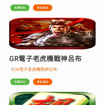
免費試玩
更多資訊
GR電子老虎機戰神呂布
《
GR電子老虎機戰神呂布
免費試玩
更多資訊