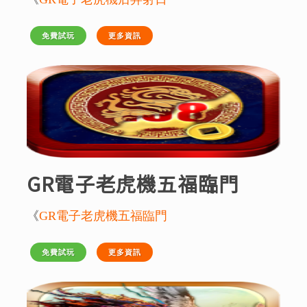
免費試玩
更多資訊
GR電子老虎機五福臨門
《
GR電子老虎機五福臨門
免費試玩
更多資訊