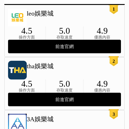
1
leo娛樂城
4.5
5.0
4.9
操作方面
存取速度
優惠內容
前進官網
2
tha娛樂城
4.5
5.0
4.9
操作方面
存取速度
優惠內容
前進官網
3
3A娛樂城