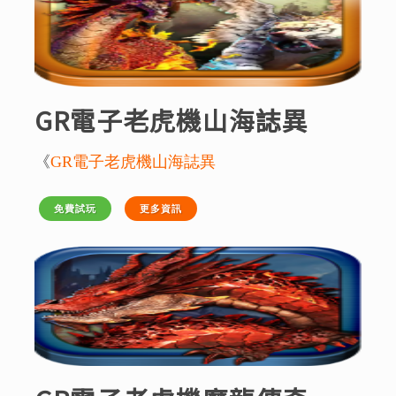
GR電子老虎機山海誌異
《
GR電子老虎機山海誌異
免費試玩
更多資訊